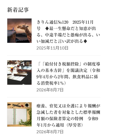
新着記事
きりん通信№120 2025年11月
号 ♦最一生懸命だと知恵が出
る、中途半端だと愚痴が出る、い
い加減だと言い訳が出る♦
2025年11月10日
「「給付付き税額控除」の制度導
入の基本方針」を閣議決定（令和
9年4月から2年間、飲食料品に係
る消費税率1％）
2026年8月7日
療養、育児又は介護により報酬が
急減した者を対象とした標準報酬
月額の保険者算定の特例 令和9
年1月から適用（厚労省）
2026年8月7日