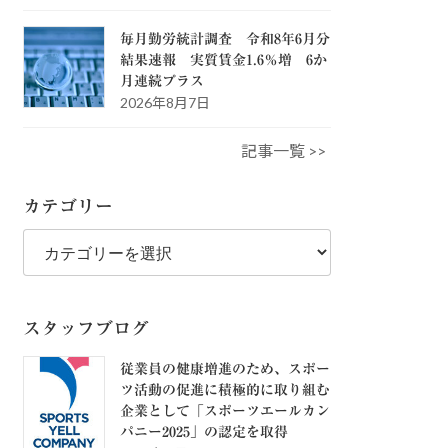
毎月勤労統計調査 令和8年6月分
結果速報 実質賃金1.6％増 6か
月連続プラス
2026年8月7日
記事一覧 >>
カテゴリー
カ
テ
ゴ
リ
ー
スタッフブログ
従業員の健康増進のため、スポー
ツ活動の促進に積極的に取り組む
企業として「スポーツエールカン
パニー2025」の認定を取得