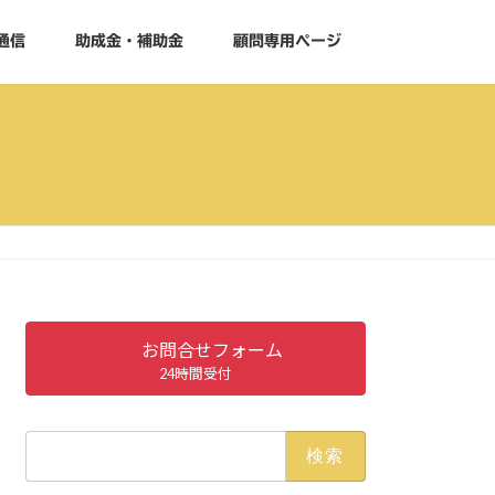
通信
助成金・補助金
顧問専用ページ
お問合せフォーム
24時間受付
検
索: