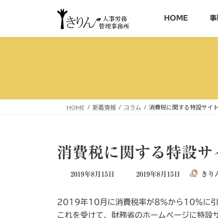
コ
ナ
ン
ビ
HOME
事
テ
ゲ
ン
ー
ツ
シ
へ
ョ
ス
ン
キ
に
ッ
移
HOME
新着情報
コラム
消費税に関する特設サイ
プ
動
消費税に関する特設サ
最
2019年8月15日
2019年8月15日
きり
終
更
2019年10月に消費税率が8％から10％に
新
日
これを受けて、財務省のホームページに特設サ