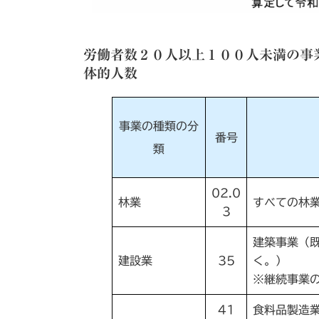
労働者数２０人以上１００人未満の事
体的人数
事業の種類の分
番号
類
02.0
林業
すべての林
3
建築事業（
建設業
35
く。）
※継続事業
41
食料品製造