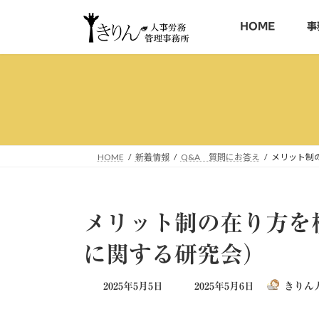
コ
ナ
ン
ビ
HOME
事
テ
ゲ
ン
ー
ツ
シ
へ
ョ
ス
ン
キ
に
ッ
移
HOME
新着情報
Q&A 質問にお答え
メリット制
プ
動
メリット制の在り方を
に関する研究会）
最
2025年5月5日
2025年5月6日
きりん
終
更