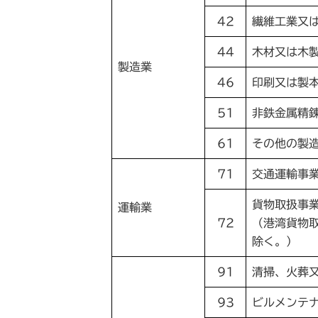
42
繊維工業又
44
木材又は木
製造業
46
印刷又は製
51
非鉄金属精
61
その他の製
71
交通運輸事
貨物取扱事
運輸業
72
（港湾貨物
除く。）
91
清掃、火葬
93
ビルメンテ