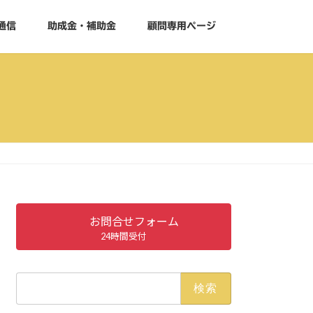
通信
助成金・補助金
顧問専用ページ
お問合せフォーム
24時間受付
検
索: