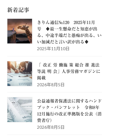
新着記事
きりん通信№120 2025年11月
号 ♦最一生懸命だと知恵が出
る、中途半端だと愚痴が出る、い
い加減だと言い訳が出る♦
2025年11月10日
「 改正 労 働施 策 総合 推 進法
等説 明 会」人事労務マガジンに
掲載
2026年8月5日
公益通報者保護法に関するハンド
ブック・パンフレット 令和8年
12月施行の改正準拠版を公表（消
費者庁）
2026年8月5日