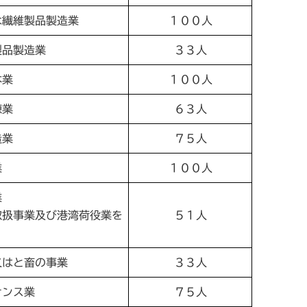
は繊維製品製造業
１００人
製品製造業
３３人
本業
１００人
錬業
６３人
造業
７５人
業
１００人
業
取扱事業及び港湾荷役業を
５１人
又はと畜の事業
３３人
ナンス業
７５人