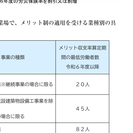
業場で、メリット制の適用を受ける業種別の具
メリット収支率算定期
事業の種類
間の最低労働者数
令和６年度以降
業※継続事業の場合に限る
２０人
既設建築物設備工事業を除
４５人
の場合に限る
業
８２人