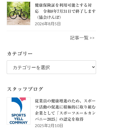
健康保険証を利用可能とする対
応 令和8年7月31日で終了します
（協会けんぽ）
2026年8月5日
記事一覧 >>
カテゴリー
カ
テ
ゴ
リ
ー
スタッフブログ
従業員の健康増進のため、スポー
ツ活動の促進に積極的に取り組む
企業として「スポーツエールカン
パニー2025」の認定を取得
2025年2月10日