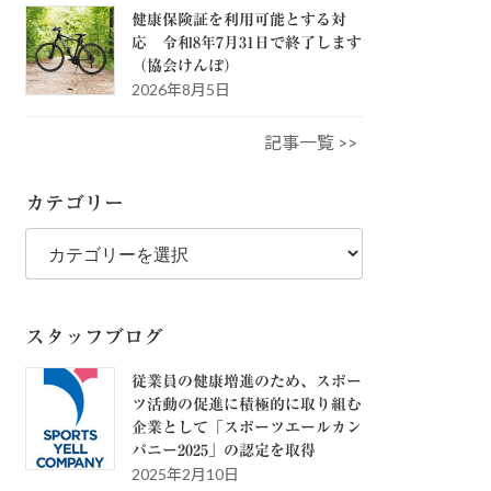
健康保険証を利用可能とする対
応 令和8年7月31日で終了します
（協会けんぽ）
2026年8月5日
記事一覧 >>
カテゴリー
カ
テ
ゴ
リ
ー
スタッフブログ
従業員の健康増進のため、スポー
ツ活動の促進に積極的に取り組む
企業として「スポーツエールカン
パニー2025」の認定を取得
2025年2月10日