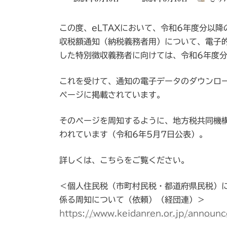
終
更
この度、eLTAXにおいて、令和6年度分以
新
日
収税額通知（納税義務者用）について、電子
時
した特別徴収義務者に向けては、令和6年度
:
これを受けて、通知の電子データのダウンロー
ページに掲載されています。
そのページを周知するように、地方税共同機
われています（令和6年5月7日公表）。
詳しくは、こちらをご覧ください。
＜個人住民税（市町村民税・都道府県民税）
係る周知について（依頼）（経団連）＞
https://www.keidanren.or.jp/announ