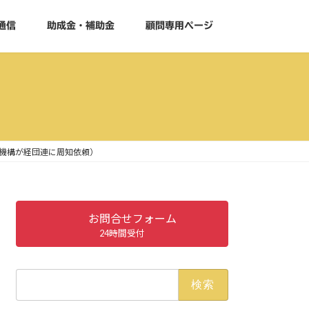
通信
助成金・補助金
顧問専用ページ
機構が経団連に周知依頼）
お問合せフォーム
24時間受付
検
索: