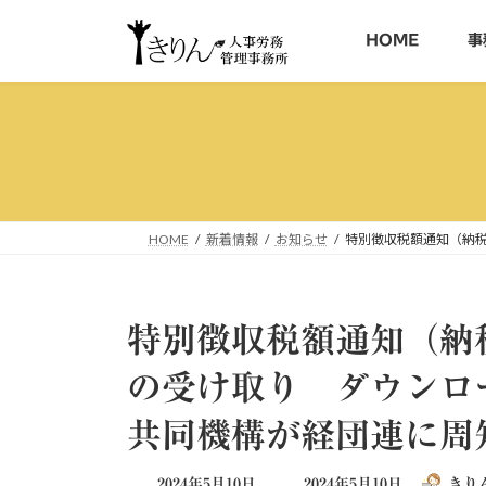
コ
ナ
ン
ビ
HOME
事
テ
ゲ
ン
ー
ツ
シ
へ
ョ
ス
ン
キ
に
ッ
移
HOME
新着情報
お知らせ
特別徴収税額通知（納
プ
動
特別徴収税額通知（納
の受け取り ダウンロ
共同機構が経団連に周
最
2024年5月10日
2024年5月10日
きり