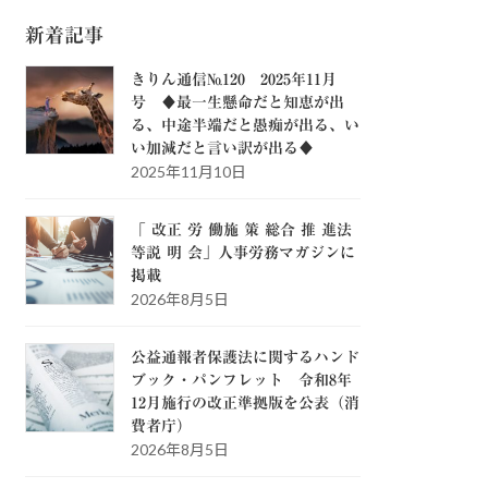
新着記事
きりん通信№120 2025年11月
号 ♦最一生懸命だと知恵が出
る、中途半端だと愚痴が出る、い
い加減だと言い訳が出る♦
2025年11月10日
「 改正 労 働施 策 総合 推 進法
等説 明 会」人事労務マガジンに
掲載
2026年8月5日
公益通報者保護法に関するハンド
ブック・パンフレット 令和8年
12月施行の改正準拠版を公表（消
費者庁）
2026年8月5日