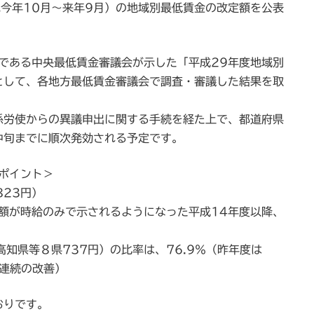
ね今年10月～来年9月）の地域別最低賃金の改定額を公表
である中央最低賃金審議会が示した「平成29年度地域別
として、各地方最低賃金審議会で調査・審議した結果を取
係労使からの異議申出に関する手続を経た上で、都道府県
中旬までに順次発効される予定です。
ポイント＞
823円）
額が時給のみで示されるようになった平成14年度以降、
知県等８県737円）の比率は、76.9％（昨年度は
年連続の改善）
おりです。