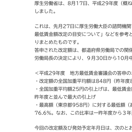
厚生労働省は、8月17日、平成29年度（概
新
日
しました。
時
:
これは、先月27日に厚生労働大臣の諮問機関
最低賃金額改定の目安について」などを参考
りまとめたものです。
答申された改定額は、都道府県労働局での関
労働局長の決定により、９月30日から10月
＜平成29年度 地方最低賃金審議会の答申の
・改定額の全国加重平均額は848円（昨年度
・全国加重平均額25円の引上げは、最低賃金
昨年度と並んで最大の引上げ
・最高額（東京都958円）に対する最低額（高
76.6％。なお、この比率は一昨年度から３
今回の改定額及び発効予定年月日は、次のと