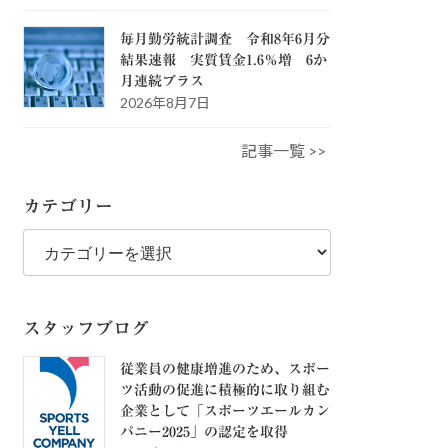
毎月勤労統計調査 令和8年6月分
結果速報 実質賃金1.6％増 6か
月連続プラス
2026年8月7日
記事一覧 >>
カテゴリー
カ
テ
ゴ
リ
ー
スタッフブログ
従業員の健康増進のため、スポー
ツ活動の促進に積極的に取り組む
企業として「スポーツエールカン
パニー2025」の認定を取得