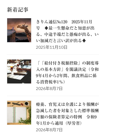
新着記事
きりん通信№120 2025年11月
号 ♦最一生懸命だと知恵が出
る、中途半端だと愚痴が出る、い
い加減だと言い訳が出る♦
2025年11月10日
「「給付付き税額控除」の制度導
入の基本方針」を閣議決定（令和
9年4月から2年間、飲食料品に係
る消費税率1％）
2026年8月7日
療養、育児又は介護により報酬が
急減した者を対象とした標準報酬
月額の保険者算定の特例 令和9
年1月から適用（厚労省）
2026年8月7日