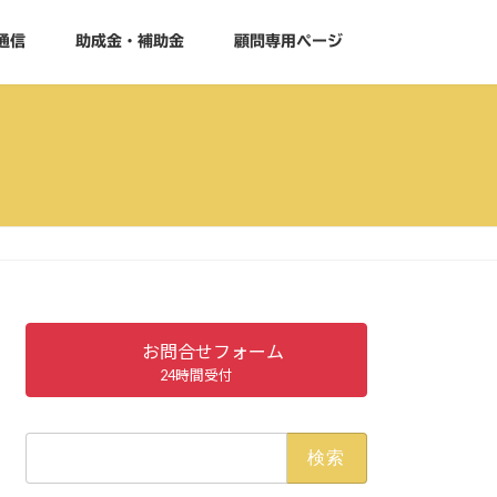
通信
助成金・補助金
顧問専用ページ
お問合せフォーム
24時間受付
検
索: