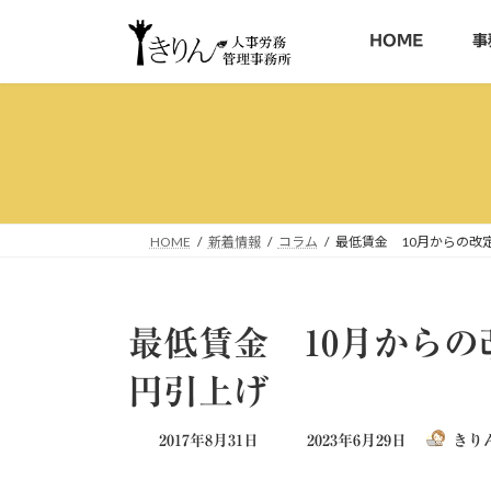
コ
ナ
ン
ビ
HOME
事
テ
ゲ
ン
ー
ツ
シ
へ
ョ
ス
ン
キ
に
ッ
移
HOME
新着情報
コラム
最低賃金 10月からの改
プ
動
最低賃金 10月からの
円引上げ
最
2017年8月31日
2023年6月29日
きり
終
更