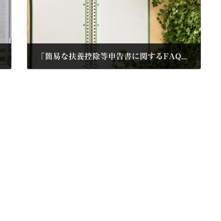
「簡易な扶養控除等申告書に関するFAQ（源泉所得税関係）」 令和7年6月改訂版を公表（国税庁）
2025年8月19日