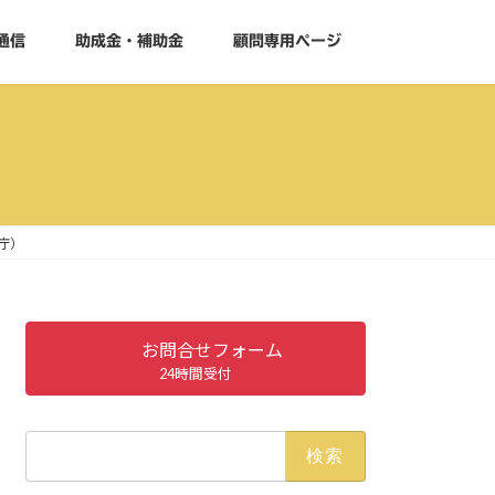
通信
助成金・補助金
顧問専用ページ
庁）
お問合せフォーム
24時間受付
検
索: