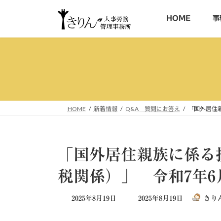
コ
ナ
ン
ビ
HOME
事
テ
ゲ
ン
ー
ツ
シ
へ
ョ
ス
ン
キ
に
ッ
移
HOME
新着情報
Q&A 質問にお答え
「国外居住
プ
動
「国外居住親族に係る
税関係）」 令和7年
最
2025年8月19日
2025年8月19日
きり
終
更