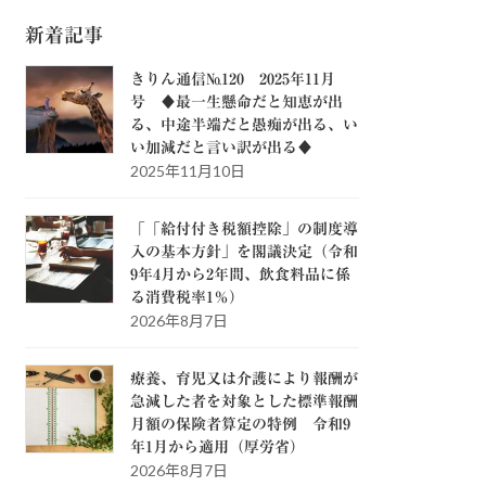
新着記事
きりん通信№120 2025年11月
号 ♦最一生懸命だと知恵が出
る、中途半端だと愚痴が出る、い
い加減だと言い訳が出る♦
2025年11月10日
「「給付付き税額控除」の制度導
入の基本方針」を閣議決定（令和
9年4月から2年間、飲食料品に係
る消費税率1％）
2026年8月7日
療養、育児又は介護により報酬が
急減した者を対象とした標準報酬
月額の保険者算定の特例 令和9
年1月から適用（厚労省）
2026年8月7日