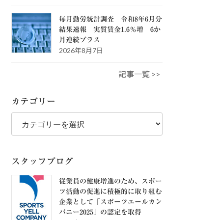
毎月勤労統計調査 令和8年6月分
結果速報 実質賃金1.6％増 6か
月連続プラス
2026年8月7日
記事一覧 >>
カテゴリー
カ
テ
ゴ
リ
ー
スタッフブログ
従業員の健康増進のため、スポー
ツ活動の促進に積極的に取り組む
企業として「スポーツエールカン
パニー2025」の認定を取得