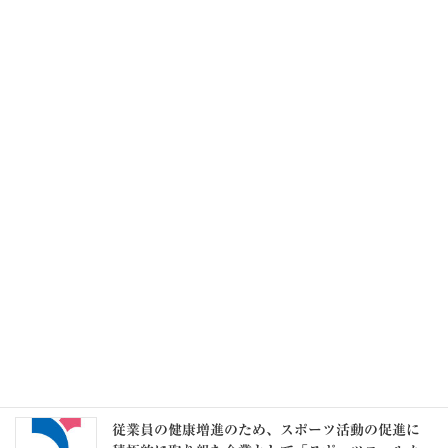
療養、育児又は介護により報酬が急減した者を対
象とした標準報酬月額の保険者算定の特例 令和9
年1月から適用（厚労省）
2026年8月7日
毎月勤労統計調査 令和8年6月分結果速報 実質
賃金1.6％増 6か月連続プラス
2026年8月7日
記事一覧 >>
カテゴリー
カ
テ
ゴ
リ
ー
スタッフブログ
従業員の健康増進のため、スポーツ活動の促進に