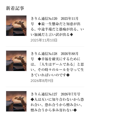
新着記事
きりん通信№120 2025年11月
号 ♦最一生懸命だと知恵が出
る、中途半端だと愚痴が出る、い
い加減だと言い訳が出る♦
2025年11月10日
きりん通信№128 2026年88月
号 ◆幸福を確実にするために
は、『人生はゲームである』と思
い、その時々のルールを守って生
きていればいいのです◆
2026年8月9日
きりん通信№127 2026年7月号
◆人は互いに知り合わないから恐
れ合い、恐れ合うから憎み合い、
憎み合うから歩み寄れない◆