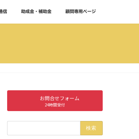
通信
助成金・補助金
顧問専用ページ
お問合せフォーム
24時間受付
検
索: