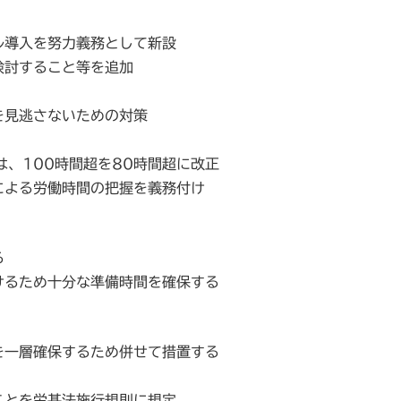
ル導入を努力義務として新設
検討すること等を追加
を見逃さないための対策
は、100時間超を80時間超に改正
による労働時間の把握を義務付け
る
けるため十分な準備時間を確保する
を一層確保するため併せて措置する
ことを労基法施行規則に規定