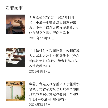
新着記事
きりん通信№120 2025年11月
号 ♦最一生懸命だと知恵が出
る、中途半端だと愚痴が出る、い
い加減だと言い訳が出る♦
2025年11月10日
「「給付付き税額控除」の制度導
入の基本方針」を閣議決定（令和
9年4月から2年間、飲食料品に係
る消費税率1％）
2026年8月7日
療養、育児又は介護により報酬が
急減した者を対象とした標準報酬
月額の保険者算定の特例 令和9
年1月から適用（厚労省）
2026年8月7日