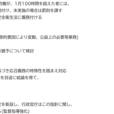
労働が、1月100時間を超えた者には、
務付け、未実施の場合は罰則を課す
安全衛生法に義務付ける
節的要因により変動、公益上の必要等業務)
は猶予について検討
基づき応召義務の特殊性を踏まえ対応
後を目途に結論を得て、
定を新設し、行政官庁はこの指針に関し、
(監督指導強化)