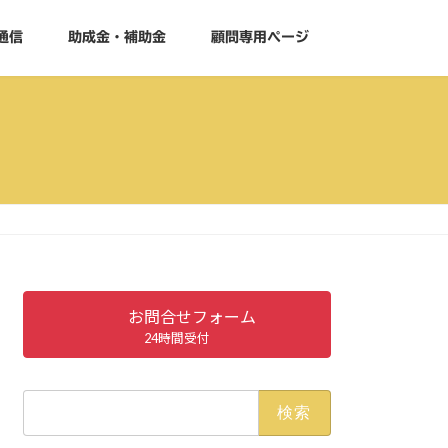
通信
助成金・補助金
顧問専用ページ
お問合せフォーム
24時間受付
検
索: