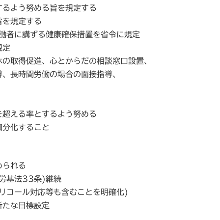
するよう努める旨を規定する
旨を規定する
労働者に講ずる健康確保措置を省令に規定
規定
休の取得促進、心とからだの相談窓口設置、
導、長時間労働の場合の面接指導、
を超える率とするよう努める
細分化すること
められる
労基法33条)継続
リコール対応等も含むことを明確化)
新たな目標設定