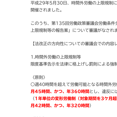
平成29年5月30日、時間外労働の上限規制
新
日
開催されました。
時
:
このうち、第135回労働政策審議会労働条件
上限規制等の報告案」について審議がなされ
【法改正の方向性についての審議会での内容
1.時間外労働の上限規制等
限度基準告示を法律に格上げし罰則による強
〈原則〉
○週40時間を超えて労働可能となる時間外労
月45時間、かつ、年360時間
とし、違反に
（
1年単位の変形労働制（対象期間を3ケ月
月42時間、かつ、年320時間
）