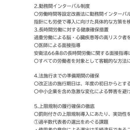
2.勤務間インターバル制度
〇労働時間等設定改善法に勤務間インターバ
指針にも労使で導入に向けた具体的な方策を
3.長時間労働に対する健康確保措置
過重労働による脳・心臓疾患等の高リスク者
〇医師による面接指導
安衛法66条8の長時間労働に関する面接指導
〇すべての労働者を対象として客観的な方法
4.法施行までの準備期間の確保
〇改正法の施行期日は、年度の初日からとす
〇中小企業を含め急激な変化による弊害を避
5.上限規制の履行確保の徹底
〇罰則付きの上限規制導入にあたり、実効性
①過半数代表者の選出をめぐる課題
・使用者の意向による選出は手続違反である