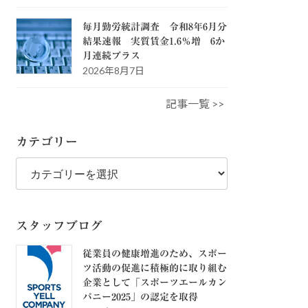
毎月勤労統計調査 令和8年6月分
結果速報 実質賃金1.6％増 6か
月連続プラス
2026年8月7日
記事一覧 >>
カテゴリー
カ
テ
ゴ
リ
ー
スタッフブログ
従業員の健康増進のため、スポー
ツ活動の促進に積極的に取り組む
企業として「スポーツエールカン
パニー2025」の認定を取得