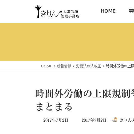
コ
ナ
ン
ビ
HOME
事
テ
ゲ
ン
ー
ツ
シ
へ
ョ
ス
ン
キ
に
ッ
移
HOME
新着情報
労働法の法改正
時間外労働の上
プ
動
時間外労働の上限規制
まとまる
最
2017年7月2日
2017年7月2日
きりん
終
更