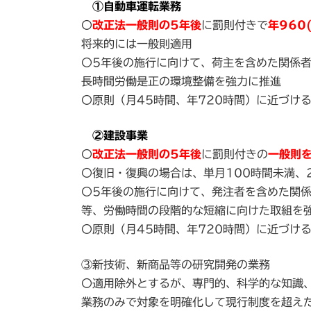
①自動車運転業務
〇
改正法一般則の5年後
に罰則付きで
年960
将来的には一般則適用
〇5年後の施行に向けて、荷主を含めた関係
長時間労働是正の環境整備を強力に推進
〇原則（月45時間、年720時間）に近づけ
②建設事業
〇
改正法一般則の5年後
に罰則付きの
一般則
〇復旧・復興の場合は、単月100時間未満、
〇5年後の施行に向けて、発注者を含めた関
等、労働時間の段階的な短縮に向けた取組を
〇原則（月45時間、年720時間）に近づけ
③新技術、新商品等の研究開発の業務
〇適用除外とするが、専門的、科学的な知識
業務のみで対象を明確化して現行制度を超え