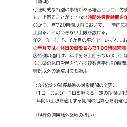
〈特例〉
○臨時的な特別の事情がある場合として、労
も、上回ることができない
時間外労働時間を年
○かつ、年720時間以内において、一時的に
上回ることのできない上限を設ける。
①2、3、4、5、6か月の平均で、いずれに
②
単月では、休日労働を含んで100時間未満
③特例の適用は、年半分を上回らないよう、
※①②の休日労働を含んで複数月平均80時間
特例以外の通常月にも適用
〈36協定の延長基準の対象期間の変更〉
「1日」および「1日を超える一定の期間は1
1年間の上限を適用する期間の起算点を明確
〈現行の適用除外業種の扱い〉