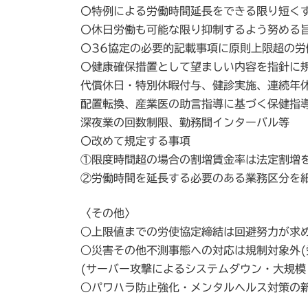
〇特例による労働時間延長をできる限り短く
〇休日労働も可能な限り抑制するよう努める
〇36協定の必要的記載事項に原則上限超の
〇健康確保措置として望ましい内容を指針に
代償休日・特別休暇付与、健診実施、連続年
配置転換、産業医の助言指導に基づく保健指
深夜業の回数制限、勤務間インターバル等
〇改めて規定する事項
①限度時間超の場合の割増賃金率は法定割増
②労働時間を延長する必要のある業務区分を
〈その他〉
○上限値までの労使協定締結は回避努力が求
○災害その他不測事態への対応は規制対象外(
(サーバー攻撃によるシステムダウン・大規模
○パワハラ防止強化・メンタルヘルス対策の