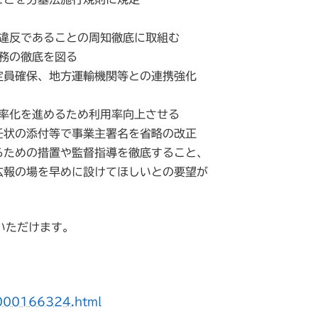
法違反であることの周知徹底に取組む
務の徹底を図る
定員確保、地方運輸機関等との連携強化
効率化を進めるため利用率向上させる
任状の添付等で事業主署名を省略の改正
るための措置や監督指導を徹底すること、
広報の場を早めに設けてほしいとの要望が
いただけます。
0000166324.html