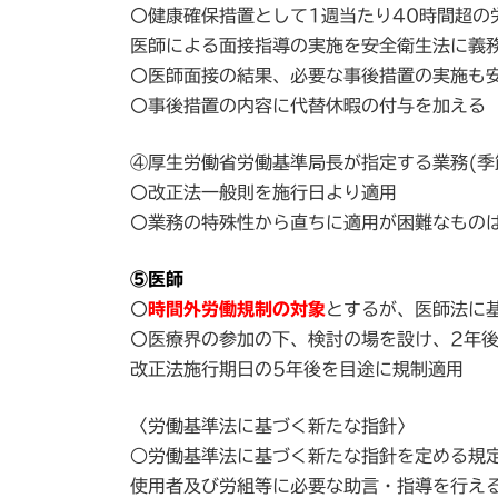
〇健康確保措置として1週当たり40時間超の
医師による面接指導の実施を安全衛生法に義
〇医師面接の結果、必要な事後措置の実施も
〇事後措置の内容に代替休暇の付与を加える
④厚生労働省労働基準局長が指定する業務(季
〇改正法一般則を施行日より適用
〇業務の特殊性から直ちに適用が困難なもの
⑤医師
〇
時間外労働規制の対象
とするが、医師法に
〇医療界の参加の下、検討の場を設け、2年
改正法施行期日の5年後を目途に規制適用
〈労働基準法に基づく新たな指針〉
○労働基準法に基づく新たな指針を定める規
使用者及び労組等に必要な助言・指導を行える