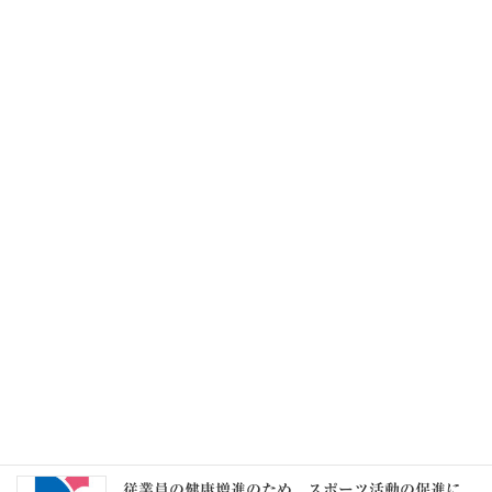
療養、育児又は介護により報酬が急減した者を対
象とした標準報酬月額の保険者算定の特例 令和9
年1月から適用（厚労省）
2026年8月7日
毎月勤労統計調査 令和8年6月分結果速報 実質
賃金1.6％増 6か月連続プラス
2026年8月7日
記事一覧 >>
カテゴリー
カ
テ
ゴ
リ
ー
スタッフブログ
従業員の健康増進のため、スポーツ活動の促進に