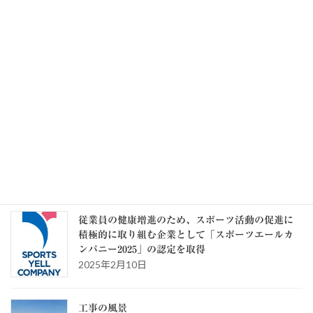
毎月勤労統計調査 令和8年6月分結果速報 実質
賃金1.6％増 6か月連続プラス
2026年8月7日
記事一覧 >>
カテゴリー
カ
テ
ゴ
リ
ー
スタッフブログ
従業員の健康増進のため、スポーツ活動の促進に
積極的に取り組む企業として「スポーツエールカ
ンパニー2025」の認定を取得
2025年2月10日
工事の風景