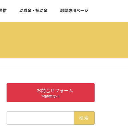
通信
助成金・補助金
顧問専用ページ
お問合せフォーム
24時間受付
検
索: