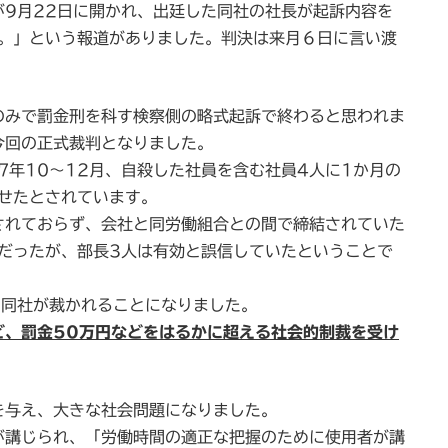
9月22日に開かれ、出廷した同社の社長が起訴内容を
た。」という報道がありました。判決は来月６日に言い渡
のみで罰金刑を科す検察側の略式起訴で終わると思われま
今回の正式裁判となりました。
7年10～12月、自殺した社員を含む社員4人に1か月の
せたとされています。
されておらず、会社と同労働組合との間で締結されていた
だったが、部長3人は有効と誤信していたということで
の同社が裁かれることになりました。
ど、罰金50万円などをはるかに超える社会的制裁を受け
を与え、大きな社会問題になりました。
が講じられ、「労働時間の適正な把握のために使用者が講