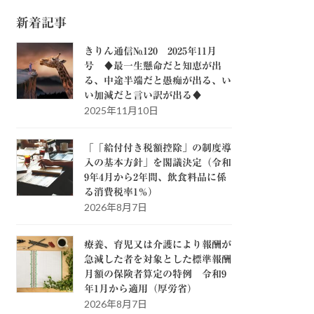
新着記事
きりん通信№120 2025年11月
号 ♦最一生懸命だと知恵が出
る、中途半端だと愚痴が出る、い
い加減だと言い訳が出る♦
2025年11月10日
「「給付付き税額控除」の制度導
入の基本方針」を閣議決定（令和
9年4月から2年間、飲食料品に係
る消費税率1％）
2026年8月7日
療養、育児又は介護により報酬が
急減した者を対象とした標準報酬
月額の保険者算定の特例 令和9
年1月から適用（厚労省）
2026年8月7日