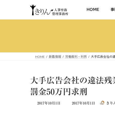
コ
ナ
ン
ビ
HOME
事
テ
ゲ
ン
ー
ツ
シ
へ
ョ
ス
ン
キ
に
ッ
移
HOME
新着情報
労働裁判・判例
大手広告会社の違
プ
動
大手広告会社の違法
罰金50万円求刑
最
2017年10月1日
2017年10月1日
きり
終
更