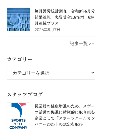
毎月勤労統計調査 令和8年6月分
結果速報 実質賃金1.6％増 6か
月連続プラス
2026年8月7日
記事一覧 >>
カテゴリー
カ
テ
ゴ
リ
ー
スタッフブログ
従業員の健康増進のため、スポー
ツ活動の促進に積極的に取り組む
企業として「スポーツエールカン
パニー2025」の認定を取得