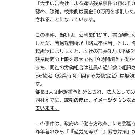
「大手広告会社による違法残業事件の初公判が
新
日
認め、陳謝。検察側は罰金50万円を求刑し
時
されることになっています。
:
この事件、当初は、公判を開かず、書面審理
したが、簡易裁判所が「略式不相当」とし、
起訴状によりますと、本社の部長3人は平成2
残業時間の上限を最大で約19時間超えて働か
また、同社の労働組合は社員の過半数で組織
36協定（残業時間に関する労使協定）は無効
す。
部長3人は起訴猶予処分とされ、法人として
同社すでに、
取引の停止、イメージダウンな
ています。
この事件は、政府の「働き方改革」にも影響
昨年暮れから「『過労死等ゼロ』緊急対策」