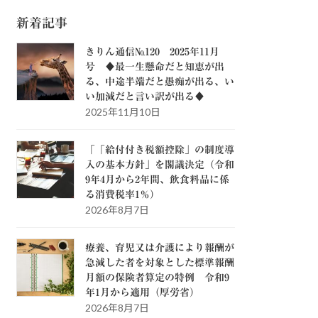
新着記事
きりん通信№120 2025年11月
号 ♦最一生懸命だと知恵が出
る、中途半端だと愚痴が出る、い
い加減だと言い訳が出る♦
2025年11月10日
「「給付付き税額控除」の制度導
入の基本方針」を閣議決定（令和
9年4月から2年間、飲食料品に係
る消費税率1％）
2026年8月7日
療養、育児又は介護により報酬が
急減した者を対象とした標準報酬
月額の保険者算定の特例 令和9
年1月から適用（厚労省）
2026年8月7日