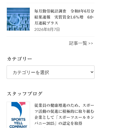
毎月勤労統計調査 令和8年6月分
結果速報 実質賃金1.6％増 6か
月連続プラス
2026年8月7日
記事一覧 >>
カテゴリー
カ
テ
ゴ
リ
ー
スタッフブログ
従業員の健康増進のため、スポー
ツ活動の促進に積極的に取り組む
企業として「スポーツエールカン
パニー2025」の認定を取得