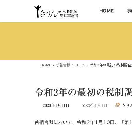
コ
ナ
ン
ビ
HOME
事
テ
ゲ
ン
ー
ツ
シ
へ
ョ
ス
ン
キ
に
ッ
移
HOME
新着情報
コラム
令和2年の最初の税制調査
プ
動
令和2年の最初の税制
最
2020年1月11日
2020年1月11日
きり
終
更
首相官邸において、令和2年1月10日、「第
新
日