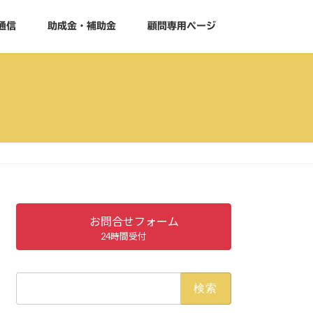
通信
助成金・補助金
顧問専用ページ
お問合せフォーム
24時間受付
検
索: