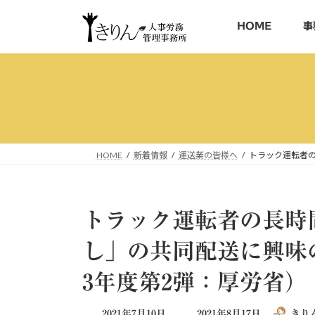
コ
ナ
ン
ビ
HOME
事
テ
ゲ
ン
ー
ツ
シ
へ
ョ
ス
ン
キ
に
ッ
移
HOME
新着情報
運送業の皆様へ
トラック運転者
プ
動
トラック運転者の長時
し」の共同配送に興味
3年度第2弾：厚労省）
最
2021年7月10日
2021年8月17日
きり