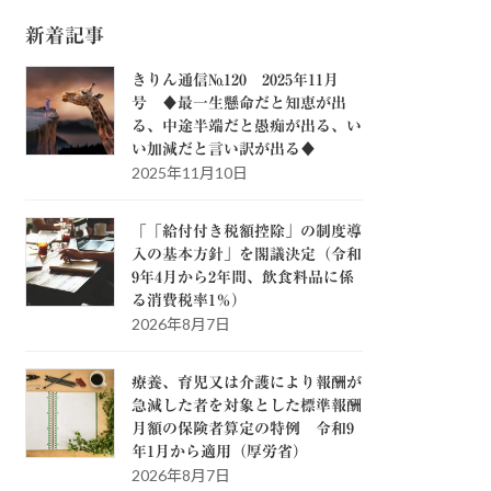
新着記事
きりん通信№120 2025年11月
号 ♦最一生懸命だと知恵が出
る、中途半端だと愚痴が出る、い
い加減だと言い訳が出る♦
2025年11月10日
「「給付付き税額控除」の制度導
入の基本方針」を閣議決定（令和
9年4月から2年間、飲食料品に係
る消費税率1％）
2026年8月7日
療養、育児又は介護により報酬が
急減した者を対象とした標準報酬
月額の保険者算定の特例 令和9
年1月から適用（厚労省）
2026年8月7日