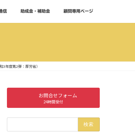
通信
助成金・補助金
顧問専用ページ
和3年度第2弾：厚労省）
お問合せフォーム
24時間受付
検
索: