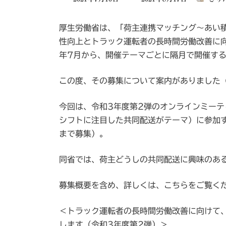
終
更
厚生労働省は、「荷主連携マッチング～あい
新
日
性向上とトラック運転者の長時間労働改善に
時
年7月から、開催テーマごとに隔月で開催す
:
この度、その募集について案内がありました（
今回は、令和3年度第2弾のオンラインミーテ
シフトに注目した共同配送がテーマ）に参加す
まで募集）。
同省では、荷主どうしの共同配送に興味のあ
募集概要を含め、詳しくは、こちらをご覧く
＜トラック運転者の長時間労働改善に向けて
します（令和3年度第2弾）＞