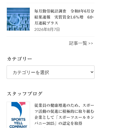
毎月勤労統計調査 令和8年6月分
結果速報 実質賃金1.6％増 6か
月連続プラス
2026年8月7日
記事一覧 >>
カテゴリー
カ
テ
ゴ
リ
ー
スタッフブログ
従業員の健康増進のため、スポー
ツ活動の促進に積極的に取り組む
企業として「スポーツエールカン
パニー2025」の認定を取得