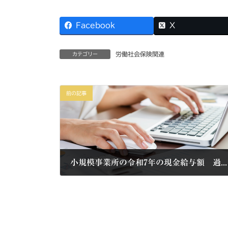
Facebook
X
労働社会保険関連
カテゴリー
前の記事
小規模事業所の令和7年の現金給与額 過去最高も男女差はいまだ大きい（令和7年毎月勤労統計調査特別調査）
2026年3月8日