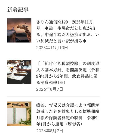
新着記事
きりん通信№120 2025年11月
号 ♦最一生懸命だと知恵が出
る、中途半端だと愚痴が出る、い
い加減だと言い訳が出る♦
2025年11月10日
「「給付付き税額控除」の制度導
入の基本方針」を閣議決定（令和
9年4月から2年間、飲食料品に係
る消費税率1％）
2026年8月7日
療養、育児又は介護により報酬が
急減した者を対象とした標準報酬
月額の保険者算定の特例 令和9
年1月から適用（厚労省）
2026年8月7日