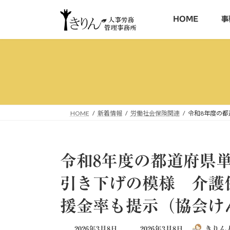
コ
ナ
ン
ビ
HOME
事
テ
ゲ
ン
ー
ツ
シ
へ
ョ
ス
ン
キ
に
ッ
移
HOME
新着情報
労働社会保険関連
令和8年度の
プ
動
令和8年度の都道府県単
引き下げの模様 介護
援金率も提示（協会け
最
2026年3月8日
2026年3月8日
きりん