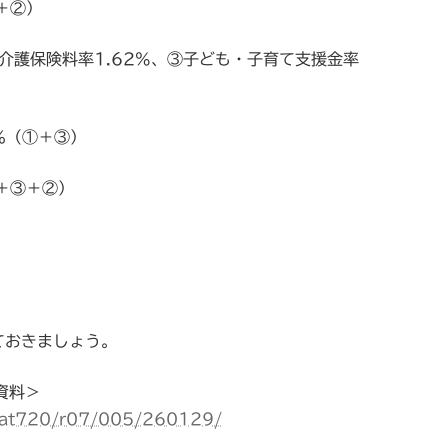
＋②）
介護保険料率1.62%、③子ども・子育て支援金率
％（①＋③）
＋③＋②）
ておきましょう。
資料＞
/cat720/r07/005/260129/