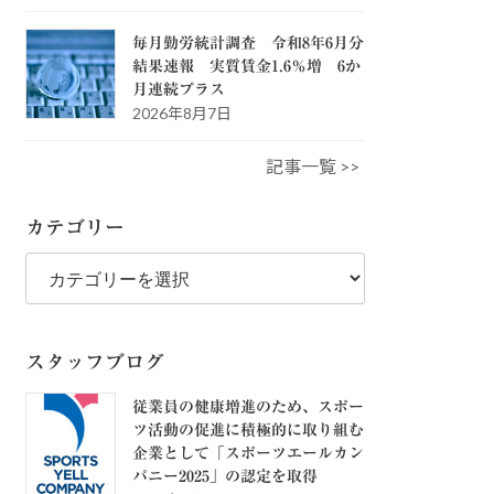
毎月勤労統計調査 令和8年6月分
結果速報 実質賃金1.6％増 6か
月連続プラス
2026年8月7日
記事一覧 >>
カテゴリー
カ
テ
ゴ
リ
ー
スタッフブログ
従業員の健康増進のため、スポー
ツ活動の促進に積極的に取り組む
企業として「スポーツエールカン
パニー2025」の認定を取得